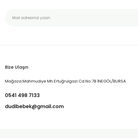
Bize Ulaşın
Mağaza:Mahmudiye Mh.Ertuğrulgazi Cd.No:78 İNEGÖL/BURSA
0541 498 7133
dudibebek@gmail.com