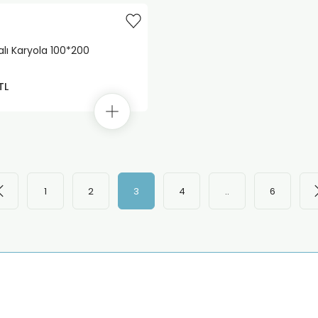
alı Karyola 100*200
TL
1
2
3
4
..
6