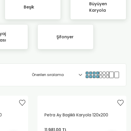
Büyüyen
Beşik
Karyola
yaj
Şifonyer
ası
0
Petra Ay Başlıklı Karyola 120x200
11.981,00 TL