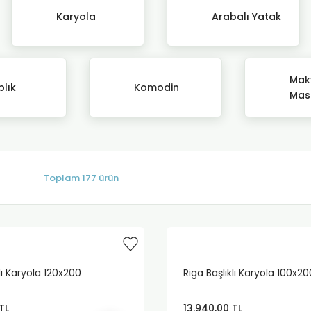
Karyola
Arabalı Yatak
Mak
plık
Komodin
Mas
Toplam 177 ürün
lı Karyola 120x200
Riga Başlıklı Karyola 100x20
TL
13.940,00 TL