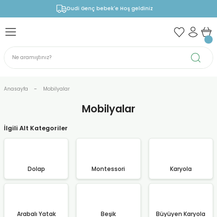
Dudi Genç bebek'e Hoş geldiniz
Anasayfa
Mobilyalar
Mobilyalar
İlgili Alt Kategoriler
Dolap
Montessori
Karyola
Arabalı Yatak
Beşik
Büyüyen Karyola