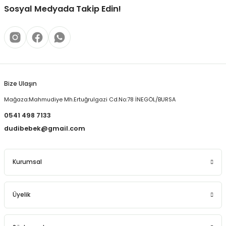
Sosyal Medyada Takip Edin!
Bize Ulaşın
Mağaza:Mahmudiye Mh.Ertuğrulgazi Cd.No:78 İNEGÖL/BURSA
0541 498 7133
dudibebek@gmail.com
Kurumsal
Üyelik