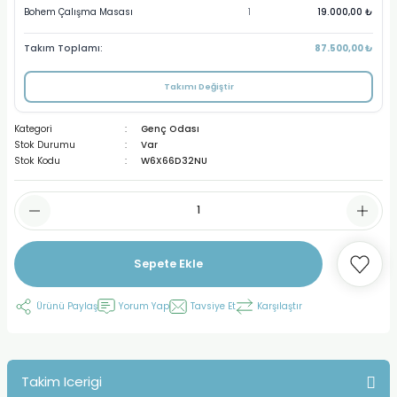
Bohem Çalışma Masası
1
19.000,00 ₺
Takım Toplamı:
87.500,00 ₺
Takımı Değiştir
Kategori
Genç Odası
Stok Durumu
Var
Stok Kodu
W6X66D32NU
Sepete Ekle
Ürünü Paylaş
Yorum Yap
Tavsiye Et
Karşılaştır
Takim Icerigi