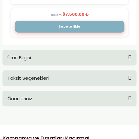
87.500,00 ₺
Toplam:
Sepete Ekle
Ürün Bilgisi
Taksit Seçenekleri
Önerileriniz
Bu ürünün fiyat bilgisi, resim, ürün açıklamalarında ve diğer
konularda yetersiz gördüğünüz noktaları öneri formunu
kullanarak tarafımıza iletebilirsiniz.
Görüş ve önerileriniz için teşekkür ederiz.
Kampanya ve Fırsatları Kaçırma!