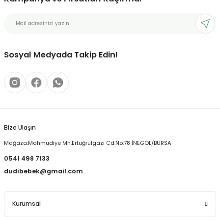
Ürün resmi kalitesiz, bozuk veya görüntülenemiyor.
Ürün açıklamasında eksik bilgiler bulunuyor.
Ürün bilgilerinde hatalar bulunuyor.
Ürün fiyatı diğer sitelerden daha pahalı.
Sosyal Medyada Takip Edin!
Bu ürüne benzer farklı alternatifler olmalı.
Bize Ulaşın
Gönder
Mağaza:Mahmudiye Mh.Ertuğrulgazi Cd.No:78 İNEGÖL/BURSA
0541 498 7133
dudibebek@gmail.com
Kurumsal