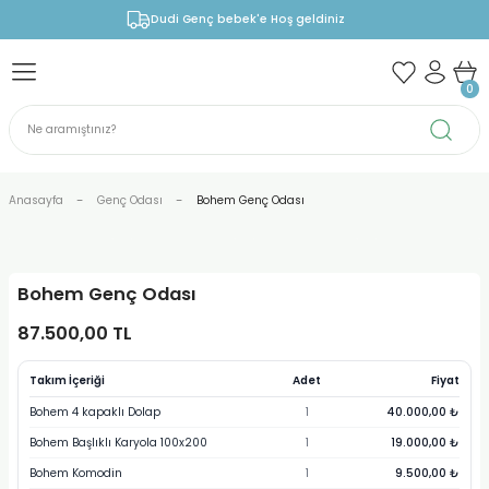
Dudi Genç bebek'e Hoş geldiniz
0
Anasayfa
Genç Odası
Bohem Genç Odası
Bohem Genç Odası
87.500,00 TL
Takım
İçeriği
Adet
Fiyat
Bohem 4 kapaklı Dolap
1
40.000,00 ₺
Bohem Başlıklı Karyola 100x200
1
19.000,00 ₺
Bohem Komodin
1
9.500,00 ₺