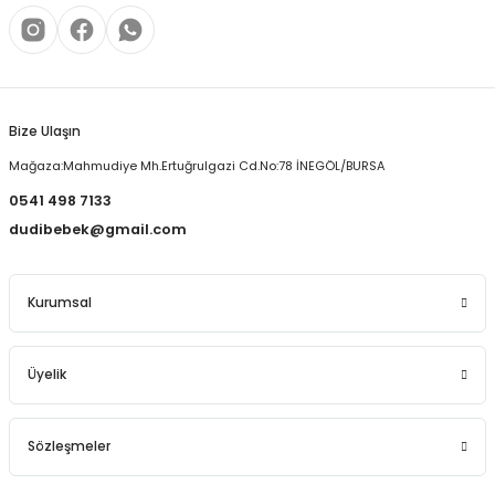
Bize Ulaşın
Gönder
Mağaza:Mahmudiye Mh.Ertuğrulgazi Cd.No:78 İNEGÖL/BURSA
0541 498 7133
dudibebek@gmail.com
Kurumsal
Üyelik
Sözleşmeler