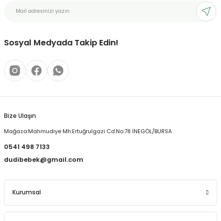
Ürün açıklamasında eksik bilgiler bulunuyor.
Ürün bilgilerinde hatalar bulunuyor.
Ürün fiyatı diğer sitelerden daha pahalı.
Sosyal Medyada Takip Edin!
Bu ürüne benzer farklı alternatifler olmalı.
Bize Ulaşın
Gönder
Mağaza:Mahmudiye Mh.Ertuğrulgazi Cd.No:78 İNEGÖL/BURSA
0541 498 7133
dudibebek@gmail.com
Kurumsal