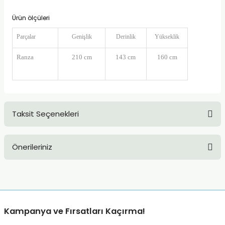
Ürün ölçüleri
Parçalar
Genişlik
Derinlik
Yükseklik
Ranza
210 cm
143 cm
160 cm
Taksit Seçenekleri
Önerileriniz
Bu ürünün fiyat bilgisi, resim, ürün açıklamalarında ve diğer
konularda yetersiz gördüğünüz noktaları öneri formunu
kullanarak tarafımıza iletebilirsiniz.
Görüş ve önerileriniz için teşekkür ederiz.
Kampanya ve Fırsatları Kaçırma!
Ürün resmi kalitesiz, bozuk veya görüntülenemiyor.