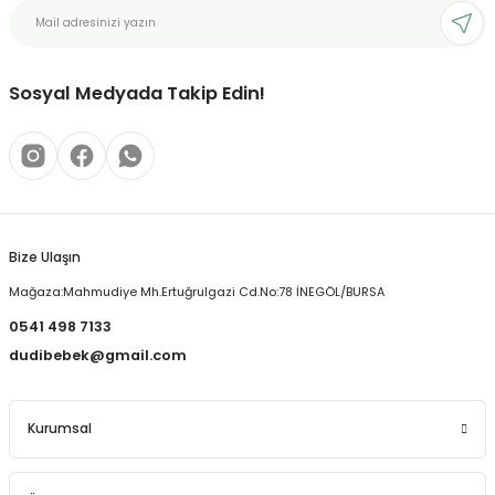
Ürün açıklamasında eksik bilgiler bulunuyor.
Ürün bilgilerinde hatalar bulunuyor.
Ürün fiyatı diğer sitelerden daha pahalı.
Sosyal Medyada Takip Edin!
Bu ürüne benzer farklı alternatifler olmalı.
Bize Ulaşın
Gönder
Mağaza:Mahmudiye Mh.Ertuğrulgazi Cd.No:78 İNEGÖL/BURSA
0541 498 7133
dudibebek@gmail.com
Kurumsal