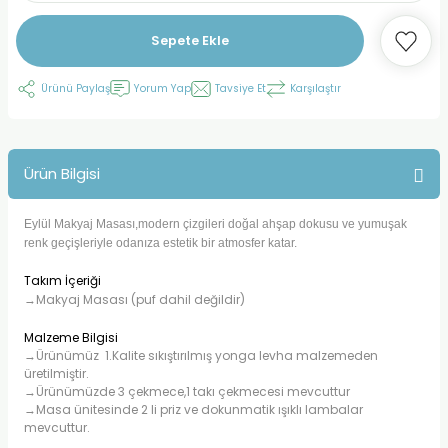
Sepete Ekle
Ürünü Paylaş
Yorum Yap
Tavsiye Et
Karşılaştır
Ürün Bilgisi
Eylül Makyaj Masası,modern çizgileri doğal ahşap dokusu ve yumuşak
renk geçişleriyle odanıza estetik bir atmosfer katar.
Takım İçeriği
→Makyaj Masası (puf dahil değildir)
Malzeme Bilgisi
→Ürünümüz 1.Kalite sıkıştırılmış yonga levha malzemeden
üretilmiştir.
→Ürünümüzde 3 çekmece,1 takı çekmecesi mevcuttur
→Masa ünitesinde 2 li priz ve dokunmatik ışıklı lambalar
mevcuttur.