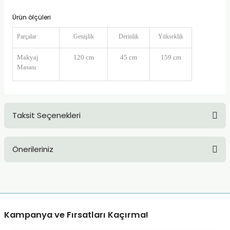
Ürün ölçüleri
Parçalar
Genişlik
Derinlik
Yükseklik
Makyaj
120 cm
45 cm
159 cm
Masası
Taksit Seçenekleri
Önerileriniz
Bu ürünün fiyat bilgisi, resim, ürün açıklamalarında ve diğer
konularda yetersiz gördüğünüz noktaları öneri formunu
kullanarak tarafımıza iletebilirsiniz.
Görüş ve önerileriniz için teşekkür ederiz.
Kampanya ve Fırsatları Kaçırma!
Ürün resmi kalitesiz, bozuk veya görüntülenemiyor.