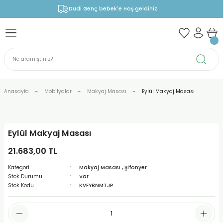
Dudi Genç bebek'e Hoş geldiniz
Anasayfa
Mobilyalar
Makyaj Masası
Eylül Makyaj Masası
Eylül Makyaj Masası
21.683,00 TL
Kategori
Makyaj Masası
,
Şifonyer
Stok Durumu
Var
Stok Kodu
KVFYBNMTJP