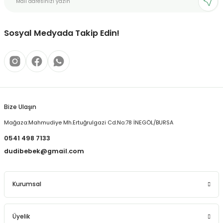
Ürün açıklamasında eksik bilgiler bulunuyor.
Ürün bilgilerinde hatalar bulunuyor.
Ürün fiyatı diğer sitelerden daha pahalı.
Sosyal Medyada Takip Edin!
Bu ürüne benzer farklı alternatifler olmalı.
Bize Ulaşın
Gönder
Mağaza:Mahmudiye Mh.Ertuğrulgazi Cd.No:78 İNEGÖL/BURSA
0541 498 7133
dudibebek@gmail.com
Kurumsal
Üyelik