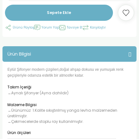
Sepete Ekle
Ürünü Paylaş
Yorum Yap
Tavsiye Et
Karşılaştır
Ürün Bilgisi
Eylül Şifonyer modern çizgileri,doğal ahşap dokusu ve yumuşak renk
geçişleriyle odanıza estetik bir atmosfer katar.
Takım İçeriği
→Aynalı Şifonyer (Ayna dahildir)
Malzeme Bilgisi
→Ürünümüz 1.Kalite sıkıştırılmış yonga levha malzemeden
üretilmiştir.
→Çekmecelerde stoplu ray kullanılmıştır.
Ürün ölçüleri