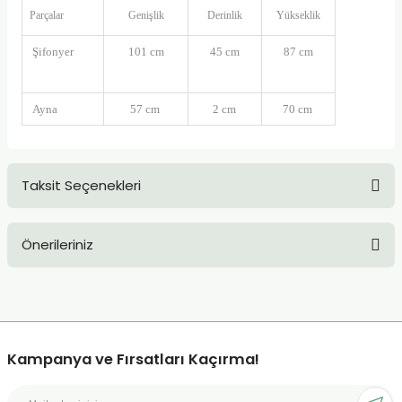
Parçalar
Genişlik
Derinlik
Yükseklik
Şifonyer
101 cm
45 cm
87 cm
Ayna
57 cm
2 cm
70 cm
Taksit Seçenekleri
Önerileriniz
Bu ürünün fiyat bilgisi, resim, ürün açıklamalarında ve diğer
konularda yetersiz gördüğünüz noktaları öneri formunu
kullanarak tarafımıza iletebilirsiniz.
Görüş ve önerileriniz için teşekkür ederiz.
Kampanya ve Fırsatları Kaçırma!
Ürün resmi kalitesiz, bozuk veya görüntülenemiyor.