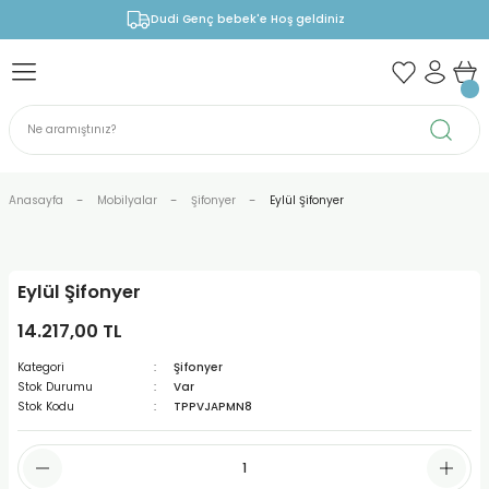
Dudi Genç bebek'e Hoş geldiniz
Anasayfa
Mobilyalar
Şifonyer
Eylül Şifonyer
Eylül Şifonyer
14.217,00 TL
Kategori
Şifonyer
Stok Durumu
Var
Stok Kodu
TPPVJAPMN8