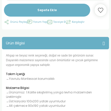
Sepete Ekle
Ürünü Paylaş
Yorum Yap
Tavsiye Et
Karşılaştır
Ürün Bilgisi
Ahşap ve beyaz renk seçeneği, doğal ve sade bir görünüm sunar.
Dayanıklı malzemesi sayesinde uzun ömürlüdür ve çocuk gelişimine
uygun ergonomik yapıya sahiptir.
Takım İçeriği
→Yavrulu Montessori korumalıklı
Malzeme Bilgisi
→Ürünümüz 1.Kalite sıkıştırılmış yonga levha malzemden
üretilmiştir.
→Üst karyola 100x200 yatak uyumludur
→Alt çekmece 90x190 yatak uyumludur