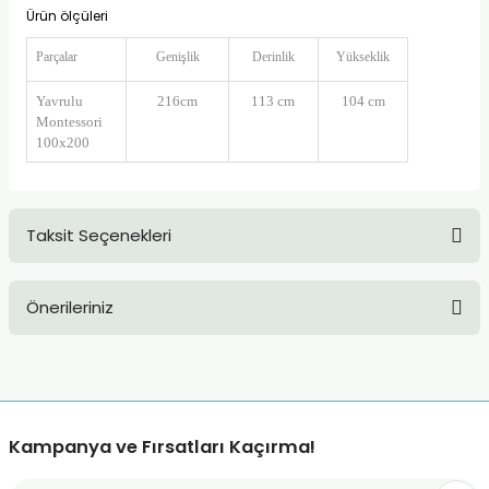
Ürün ölçüleri
Parçalar
Genişlik
Derinlik
Yükseklik
Yavrulu
216cm
113 cm
104 cm
Montessori
100x200
Taksit Seçenekleri
Önerileriniz
Bu ürünün fiyat bilgisi, resim, ürün açıklamalarında ve diğer
konularda yetersiz gördüğünüz noktaları öneri formunu
kullanarak tarafımıza iletebilirsiniz.
Görüş ve önerileriniz için teşekkür ederiz.
Kampanya ve Fırsatları Kaçırma!
Ürün resmi kalitesiz, bozuk veya görüntülenemiyor.