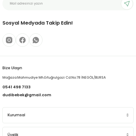
Ürün açıklamasında eksik bilgiler bulunuyor.
Ürün bilgilerinde hatalar bulunuyor.
Ürün fiyatı diğer sitelerden daha pahalı.
Sosyal Medyada Takip Edin!
Bu ürüne benzer farklı alternatifler olmalı.
Bize Ulaşın
Gönder
Mağaza:Mahmudiye Mh.Ertuğrulgazi Cd.No:78 İNEGÖL/BURSA
0541 498 7133
dudibebek@gmail.com
Kurumsal
Üyelik