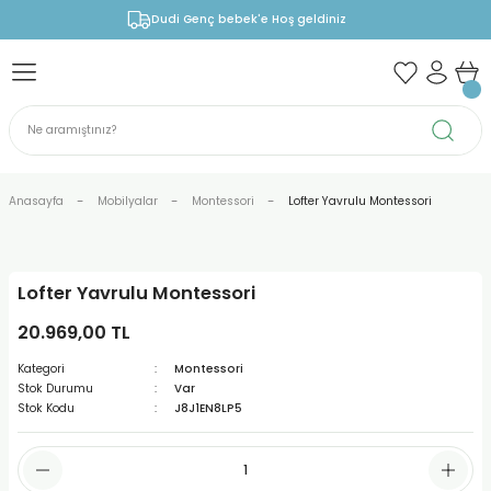
Dudi Genç bebek'e Hoş geldiniz
Anasayfa
Mobilyalar
Montessori
Lofter Yavrulu Montessori
Lofter Yavrulu Montessori
20.969,00 TL
Kategori
Montessori
Stok Durumu
Var
Stok Kodu
J8J1EN8LP5