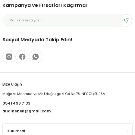
Kampanya ve Fırsatları Kaçırma!
Ürün resmi kalitesiz, bozuk veya görüntülenemiyor.
Ürün açıklamasında eksik bilgiler bulunuyor.
Ürün bilgilerinde hatalar bulunuyor.
Ürün fiyatı diğer sitelerden daha pahalı.
Sosyal Medyada Takip Edin!
Bu ürüne benzer farklı alternatifler olmalı.
Bize Ulaşın
Gönder
Mağaza:Mahmudiye Mh.Ertuğrulgazi Cd.No:78 İNEGÖL/BURSA
0541 498 7133
dudibebek@gmail.com
Kurumsal