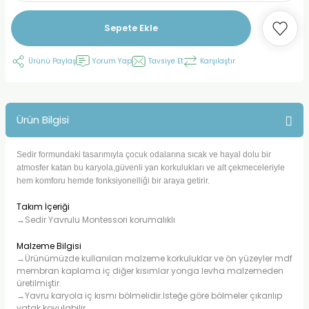
Sepete Ekle
Ürünü Paylaş
Yorum Yap
Tavsiye Et
Karşılaştır
Ürün Bilgisi
Sedir formundaki tasarımıyla çocuk odalarına sıcak ve hayal dolu bir
atmosfer katan bu karyola,güvenli yan korkulukları ve alt çekmeceleriyle
hem komforu hemde fonksiyonelliği bir araya getirir.
Takım İçeriği
→Sedir Yavrulu Montessori korumalıklı
Malzeme Bilgisi
→Ürünümüzde kullanılan malzeme korkuluklar ve ön yüzeyler mdf
membran kaplama iç diğer kısımlar yonga levha malzemeden
üretilmiştir.
→Yavru karyola iç kısmı bölmelidir.İsteğe göre bölmeler çıkarılıp
yatak koyulabilir.