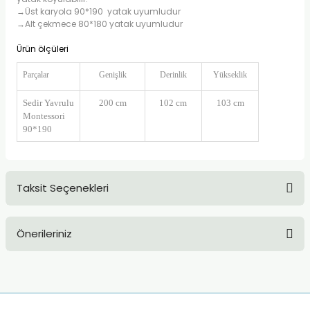
→Üst karyola 90*190 yatak uyumludur
→Alt çekmece 80*180 yatak uyumludur
Ürün ölçüleri
Parçalar
Genişlik
Derinlik
Yükseklik
Sedir Yavrulu
200 cm
102 cm
103 cm
Montessori
90*190
Taksit Seçenekleri
Önerileriniz
Bu ürünün fiyat bilgisi, resim, ürün açıklamalarında ve diğer
konularda yetersiz gördüğünüz noktaları öneri formunu
kullanarak tarafımıza iletebilirsiniz.
Görüş ve önerileriniz için teşekkür ederiz.