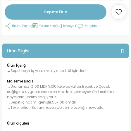
Sepete Ekle
Ürünü Paylaş
Yorum Yap
Tavsiye Et
Karşılaştır
Ürün Bilgisi
Ürün İçeriği
→Sepet beşik iç yatak ve uykuseti tül içindedir
Malzeme Bilgisi
→Ürünümüz %100 MDF %100 lake boyalıdır.Bebek ve Çocuk
sağlıgına uygun,kansorejen madde içermeyen özel sertifikalı
boyalarla üretim sağlıyoruz.
→Sepet iç hacmi geniştir.55x100 cmdir
→Tekerleklidir.Sallanmave sabitleme özelliği mevcuttur.
Ürün ölçüleri