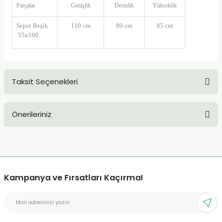
Parçalar
Genişlik
Derinlik
Yükseklik
Sepet Beşik
110 cm
80 cm
85 cm
55x100
Taksit Seçenekleri
Önerileriniz
Bu ürünün fiyat bilgisi, resim, ürün açıklamalarında ve diğer
konularda yetersiz gördüğünüz noktaları öneri formunu
kullanarak tarafımıza iletebilirsiniz.
Görüş ve önerileriniz için teşekkür ederiz.
Kampanya ve Fırsatları Kaçırma!
Ürün resmi kalitesiz, bozuk veya görüntülenemiyor.
Ürün açıklamasında eksik bilgiler bulunuyor.
Ürün bilgilerinde hatalar bulunuyor.