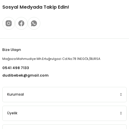
Ürün fiyatı diğer sitelerden daha pahalı.
Sosyal Medyada Takip Edin!
Bu ürüne benzer farklı alternatifler olmalı.
Bize Ulaşın
Gönder
Mağaza:Mahmudiye Mh.Ertuğrulgazi Cd.No:78 İNEGÖL/BURSA
0541 498 7133
dudibebek@gmail.com
Kurumsal
Üyelik