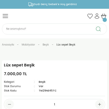
Dudi Genç bebek'e Hoş geldiniz
Anasayfa
Mobilyalar
Beşik
Lüx sepet Beşik
Lüx sepet Beşik
7.000,00 TL
Kategori
Beşik
Stok Durumu
Var
Stok Kodu
TM29NE45TC