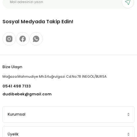
Ürün açıklamasında eksik bilgiler bulunuyor.
Ürün bilgilerinde hatalar bulunuyor.
Ürün fiyatı diğer sitelerden daha pahalı.
Sosyal Medyada Takip Edin!
Bu ürüne benzer farklı alternatifler olmalı.
Bize Ulaşın
Gönder
Mağaza:Mahmudiye Mh.Ertuğrulgazi Cd.No:78 İNEGÖL/BURSA
0541 498 7133
dudibebek@gmail.com
Kurumsal
Üyelik