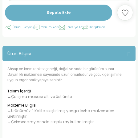
Sepete Ekle
Ürünü Paylaş
Yorum Yap
Tavsiye Et
Karşılaştır
Ürün Bilgisi
Ahşap ve krem renk seçeneği, doğal ve sade bir görünüm sunar.
Dayanıklı malzemesi sayesinde uzun ömürlüdür ve çocuk gelişimine
uygun ergonomik yapıya sahiptir.
Takım İçeriği
→Çalışma masası alt ve üst ünite
Malzeme Bilgisi
→Ürünümüz 1.Kalite sıkıştırılmış yonga levha malzemden
üretilmiştir.
→Çekmece raylarında stoplu ray kullanılmıştır.