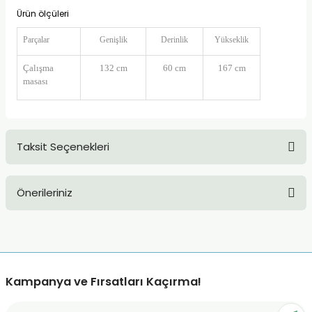
Ürün ölçüleri
Parçalar
Genişlik
Derinlik
Yükseklik
Çalışma
132 cm
60 cm
167 cm
masası
Taksit Seçenekleri
Önerileriniz
Bu ürünün fiyat bilgisi, resim, ürün açıklamalarında ve diğer
konularda yetersiz gördüğünüz noktaları öneri formunu
kullanarak tarafımıza iletebilirsiniz.
Görüş ve önerileriniz için teşekkür ederiz.
Kampanya ve Fırsatları Kaçırma!
Ürün resmi kalitesiz, bozuk veya görüntülenemiyor.