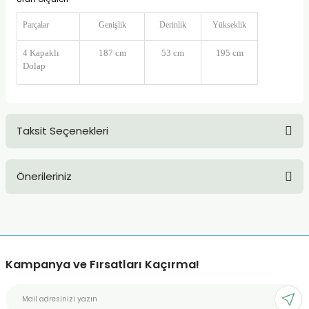
Parçalar
Genişlik
Derinlik
Yükseklik
4 Kapaklı
187 cm
53 cm
195 cm
Dolap
Taksit Seçenekleri
Önerileriniz
Bu ürünün fiyat bilgisi, resim, ürün açıklamalarında ve diğer
konularda yetersiz gördüğünüz noktaları öneri formunu
kullanarak tarafımıza iletebilirsiniz.
Görüş ve önerileriniz için teşekkür ederiz.
Kampanya ve Fırsatları Kaçırma!
Ürün resmi kalitesiz, bozuk veya görüntülenemiyor.
Ürün açıklamasında eksik bilgiler bulunuyor.