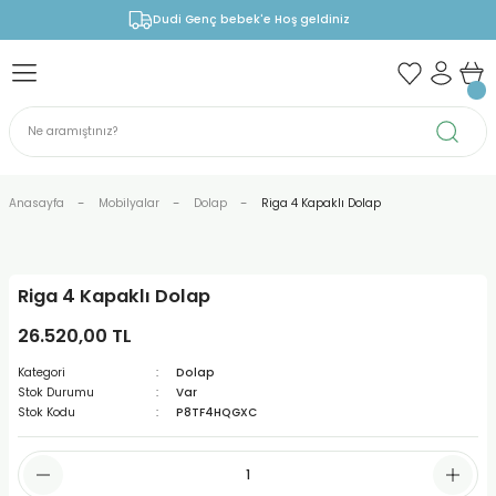
Dudi Genç bebek'e Hoş geldiniz
Anasayfa
Mobilyalar
Dolap
Riga 4 Kapaklı Dolap
Riga 4 Kapaklı Dolap
26.520,00 TL
Kategori
Dolap
Stok Durumu
Var
Stok Kodu
P8TF4HQGXC