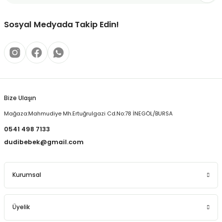
Ürün bilgilerinde hatalar bulunuyor.
Ürün fiyatı diğer sitelerden daha pahalı.
Sosyal Medyada Takip Edin!
Bu ürüne benzer farklı alternatifler olmalı.
Bize Ulaşın
Gönder
Mağaza:Mahmudiye Mh.Ertuğrulgazi Cd.No:78 İNEGÖL/BURSA
0541 498 7133
dudibebek@gmail.com
Kurumsal
Üyelik