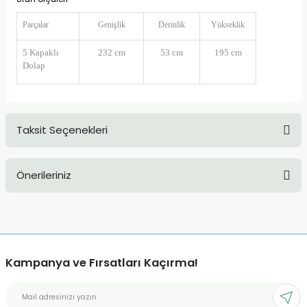
Parçalar
Genişlik
Derinlik
Yükseklik
5 Kapaklı
232 cm
53 cm
195 cm
Dolap
Taksit Seçenekleri
Önerileriniz
Bu ürünün fiyat bilgisi, resim, ürün açıklamalarında ve diğer
konularda yetersiz gördüğünüz noktaları öneri formunu
kullanarak tarafımıza iletebilirsiniz.
Görüş ve önerileriniz için teşekkür ederiz.
Kampanya ve Fırsatları Kaçırma!
Ürün resmi kalitesiz, bozuk veya görüntülenemiyor.
Ürün açıklamasında eksik bilgiler bulunuyor.