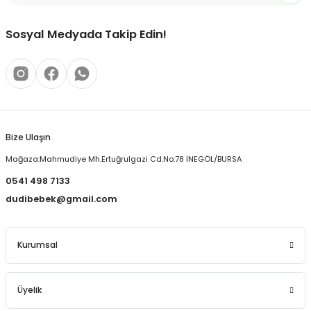
Ürün bilgilerinde hatalar bulunuyor.
Ürün fiyatı diğer sitelerden daha pahalı.
Sosyal Medyada Takip Edin!
Bu ürüne benzer farklı alternatifler olmalı.
Bize Ulaşın
Gönder
Mağaza:Mahmudiye Mh.Ertuğrulgazi Cd.No:78 İNEGÖL/BURSA
0541 498 7133
dudibebek@gmail.com
Kurumsal
Üyelik