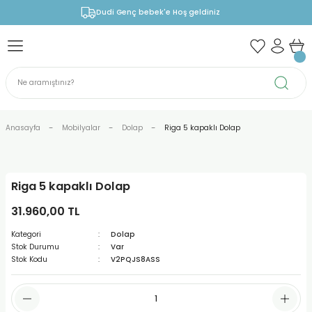
Dudi Genç bebek'e Hoş geldiniz
Anasayfa
Mobilyalar
Dolap
Riga 5 kapaklı Dolap
Riga 5 kapaklı Dolap
31.960,00 TL
Kategori
Dolap
Stok Durumu
Var
Stok Kodu
V2PQJS8ASS