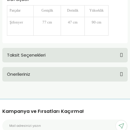
Parçalar
Genişlik
Derinlik
Yükseklik
Şifonyer
77 cm
47 cm
90 cm
Taksit Seçenekleri
Önerileriniz
Bu ürünün fiyat bilgisi, resim, ürün açıklamalarında ve diğer
konularda yetersiz gördüğünüz noktaları öneri formunu
kullanarak tarafımıza iletebilirsiniz.
Görüş ve önerileriniz için teşekkür ederiz.
Kampanya ve Fırsatları Kaçırma!
Ürün resmi kalitesiz, bozuk veya görüntülenemiyor.
Ürün açıklamasında eksik bilgiler bulunuyor.