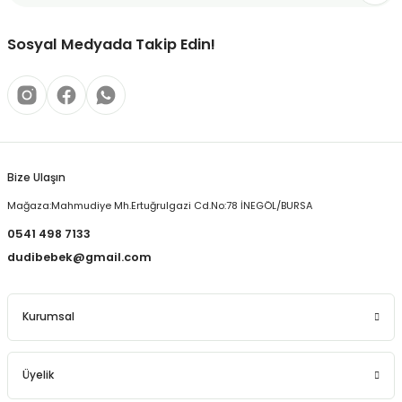
Ürün bilgilerinde hatalar bulunuyor.
Ürün fiyatı diğer sitelerden daha pahalı.
Sosyal Medyada Takip Edin!
Bu ürüne benzer farklı alternatifler olmalı.
Bize Ulaşın
Gönder
Mağaza:Mahmudiye Mh.Ertuğrulgazi Cd.No:78 İNEGÖL/BURSA
0541 498 7133
dudibebek@gmail.com
Kurumsal
Üyelik