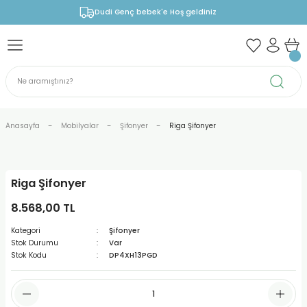
Dudi Genç bebek'e Hoş geldiniz
Anasayfa
Mobilyalar
Şifonyer
Riga Şifonyer
Riga Şifonyer
8.568,00 TL
Kategori
Şifonyer
Stok Durumu
Var
Stok Kodu
DP4XH13PGD