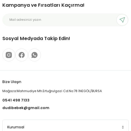
Kampanya ve Fırsatları Kaçırma!
Ürün resmi kalitesiz, bozuk veya görüntülenemiyor.
Ürün açıklamasında eksik bilgiler bulunuyor.
Ürün bilgilerinde hatalar bulunuyor.
Ürün fiyatı diğer sitelerden daha pahalı.
Sosyal Medyada Takip Edin!
Bu ürüne benzer farklı alternatifler olmalı.
Bize Ulaşın
Gönder
Mağaza:Mahmudiye Mh.Ertuğrulgazi Cd.No:78 İNEGÖL/BURSA
0541 498 7133
dudibebek@gmail.com
Kurumsal