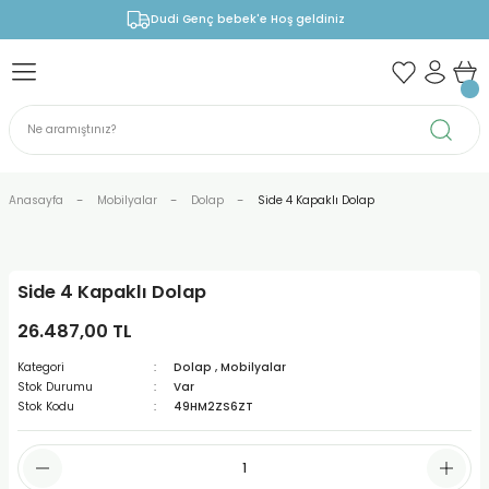
Dudi Genç bebek'e Hoş geldiniz
Anasayfa
Mobilyalar
Dolap
Side 4 Kapaklı Dolap
Side 4 Kapaklı Dolap
26.487,00 TL
Kategori
Dolap
,
Mobilyalar
Stok Durumu
Var
Stok Kodu
49HM2ZS6ZT