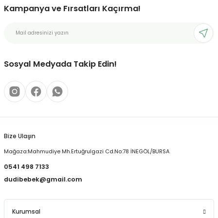
Kampanya ve Fırsatları Kaçırma!
Ürün resmi kalitesiz, bozuk veya görüntülenemiyor.
Ürün açıklamasında eksik bilgiler bulunuyor.
Ürün bilgilerinde hatalar bulunuyor.
Ürün fiyatı diğer sitelerden daha pahalı.
Sosyal Medyada Takip Edin!
Bu ürüne benzer farklı alternatifler olmalı.
Bize Ulaşın
Gönder
Mağaza:Mahmudiye Mh.Ertuğrulgazi Cd.No:78 İNEGÖL/BURSA
0541 498 7133
dudibebek@gmail.com
Kurumsal