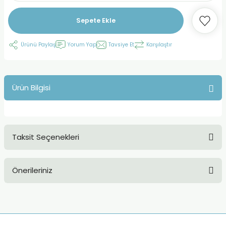
Sepete Ekle
Ürünü Paylaş
Yorum Yap
Tavsiye Et
Karşılaştır
Ürün Bilgisi
Taksit Seçenekleri
Önerileriniz
Bu ürünün fiyat bilgisi, resim, ürün açıklamalarında ve diğer
konularda yetersiz gördüğünüz noktaları öneri formunu
kullanarak tarafımıza iletebilirsiniz.
Görüş ve önerileriniz için teşekkür ederiz.