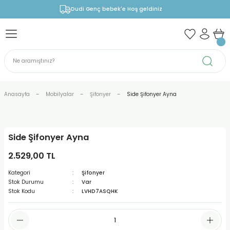
Dudi Genç bebek'e Hoş geldiniz
Anasayfa
Mobilyalar
Şifonyer
Side Şifonyer Ayna
Side Şifonyer Ayna
2.529,00 TL
Kategori
Şifonyer
Stok Durumu
Var
Stok Kodu
LVHD7ASQHK