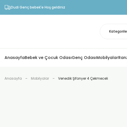
Dudi Genç bebek'e Hoş geldiniz
Anasayfa
Bebek ve Çocuk Odası
Genç Odası
Mobilyalar
Ran
Anasayfa
Mobilyalar
Venedik Şifonyer 4 Çekmeceli