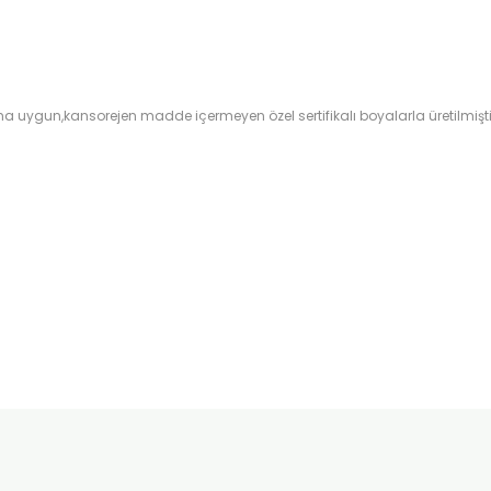
uygun,kansorejen madde içermeyen özel sertifikalı boyalarla üretilmişti
onularda yetersiz gördüğünüz noktaları öneri formunu kullanarak tarafımı