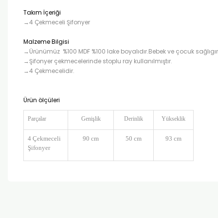
Takım İçeriği
→4 Çekmeceli Şifonyer
Malzeme Bilgisi
→Ürünümüz %100 MDF %100 lake boyalıdır.Bebek ve çocuk sağlıgına 
→Şifonyer çekmecelerinde stoplu ray kullanılmıştır.
→4 Çekmecelidir.
Ürün ölçüleri
Parçalar
Genişlik
Derinlik
Yükseklik
4 Çekmeceli
90 cm
50 cm
93 cm
Şifonyer
Bu ürünün fiyat bilgisi, resim, ürün açıklamalarında ve diğer k
Görüş ve önerileriniz için teşekkür ederiz.