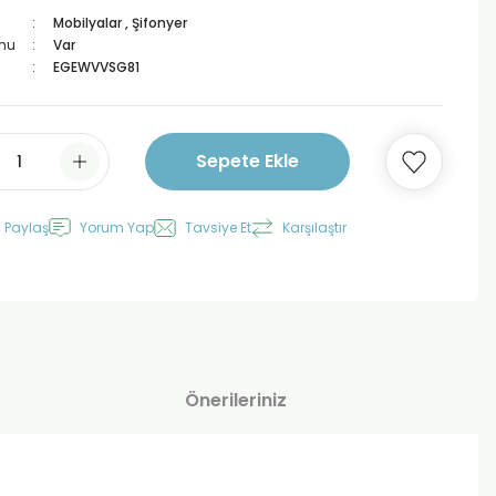
Mobilyalar
,
Şifonyer
mu
Var
EGEWVVSG81
Sepete Ekle
 Paylaş
Yorum Yap
Tavsiye Et
Karşılaştır
Önerileriniz