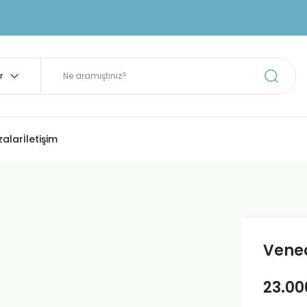
zalar
İletişim
Vened
23.00