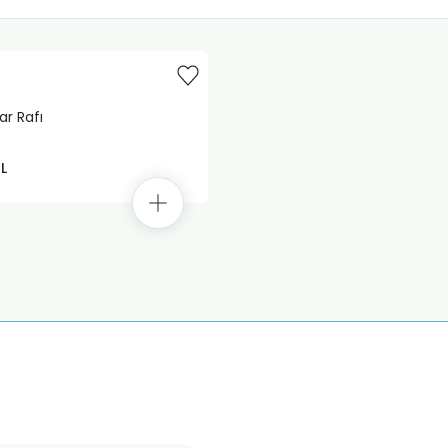
r Rafı
L