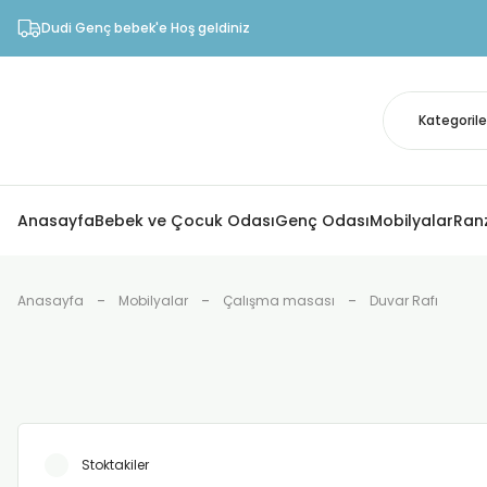
Dudi Genç bebek'e Hoş geldiniz
Anasayfa
Bebek ve Çocuk Odası
Genç Odası
Mobilyalar
Ran
Anasayfa
Mobilyalar
Çalışma masası
Duvar Rafı
Stoktakiler